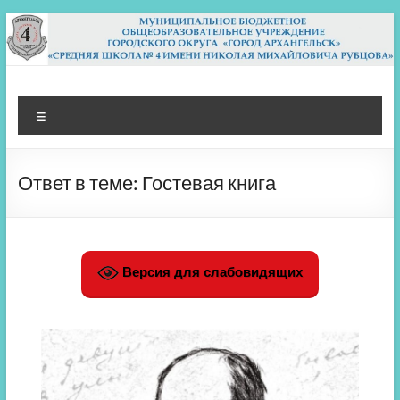
Перейти
к
содержимому
МБОУ СШ 4
Архангельск
Меню
Ответ в теме: Гостевая книга
Версия для слабовидящих