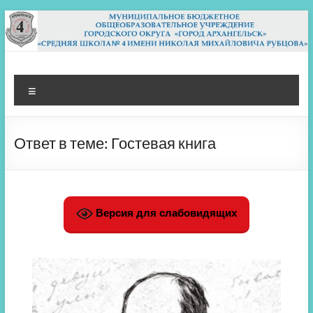
Перейти
к
содержимому
МБОУ СШ 4
Архангельск
Меню
Ответ в теме: Гостевая книга
Версия для слабовидящих