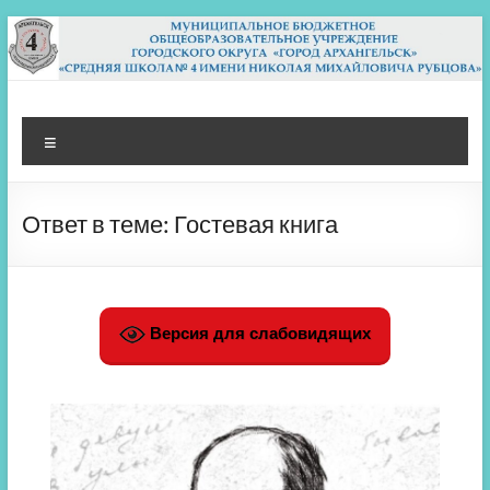
Перейти
к
содержимому
МБОУ СШ 4
Архангельск
Меню
Ответ в теме: Гостевая книга
Версия для слабовидящих