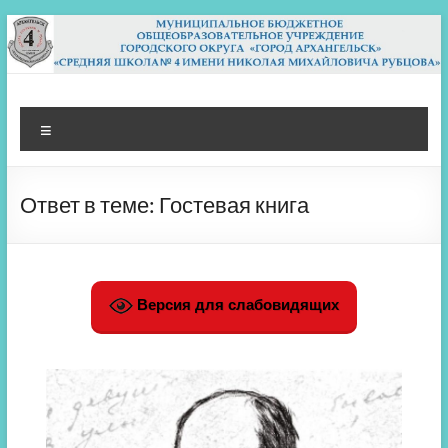
Перейти
к
содержимому
МБОУ СШ 4
Архангельск
Меню
Ответ в теме: Гостевая книга
Версия для слабовидящих