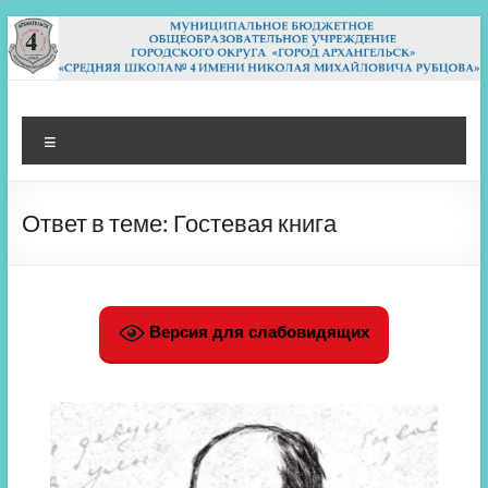
Перейти
к
содержимому
МБОУ СШ 4
Архангельск
Меню
Ответ в теме: Гостевая книга
Версия для слабовидящих