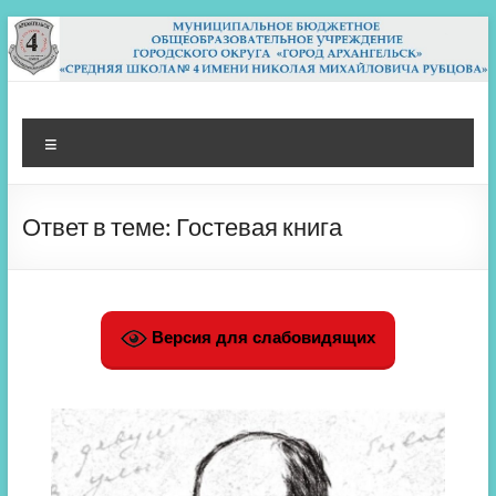
Перейти
к
содержимому
МБОУ СШ 4
Архангельск
Меню
Ответ в теме: Гостевая книга
Версия для слабовидящих