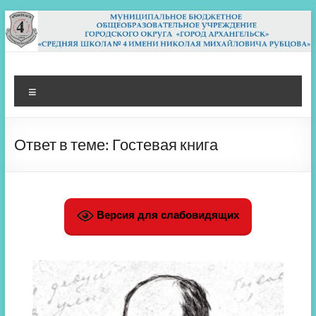
Перейти
к
содержимому
МБОУ СШ 4
Архангельск
Меню
Ответ в теме: Гостевая книга
Версия для слабовидящих