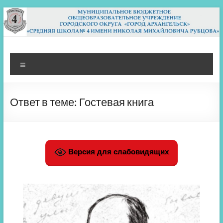
Перейти
к
содержимому
МБОУ СШ 4
Архангельск
Меню
Ответ в теме: Гостевая книга
Версия для слабовидящих