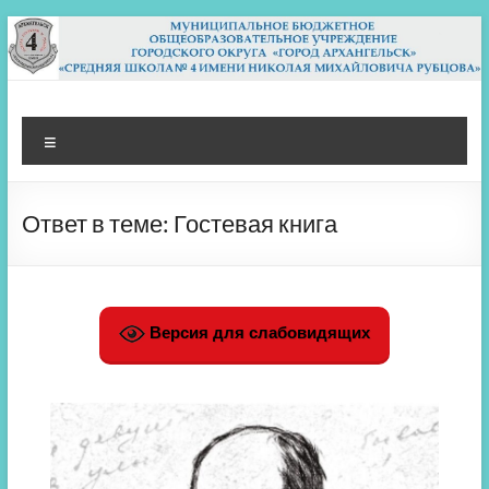
Перейти
к
содержимому
МБОУ СШ 4
Архангельск
Меню
Ответ в теме: Гостевая книга
Версия для слабовидящих