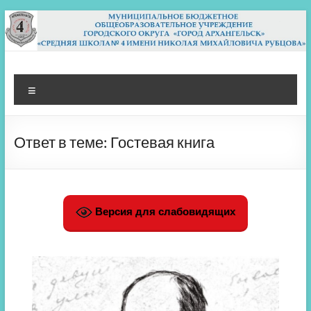
Перейти
к
содержимому
МБОУ СШ 4
Архангельск
Меню
Ответ в теме: Гостевая книга
Версия для слабовидящих