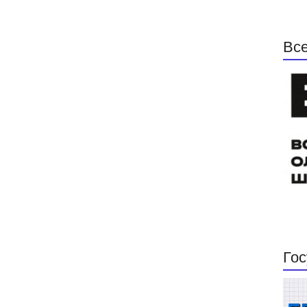
Все
Гос