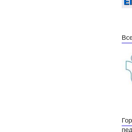
Все
Гор
пед