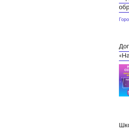
обр
Горо
До
«На
Шк