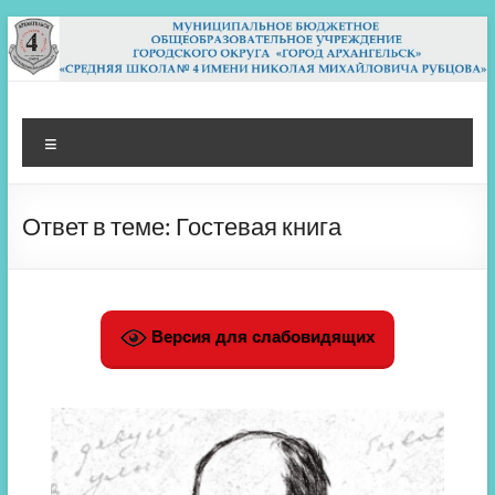
Перейти
к
содержимому
МБОУ СШ 4
Архангельск
Меню
Ответ в теме: Гостевая книга
Версия для слабовидящих