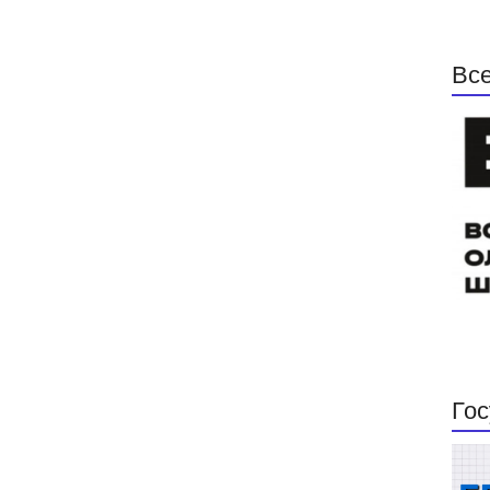
Все
Гос