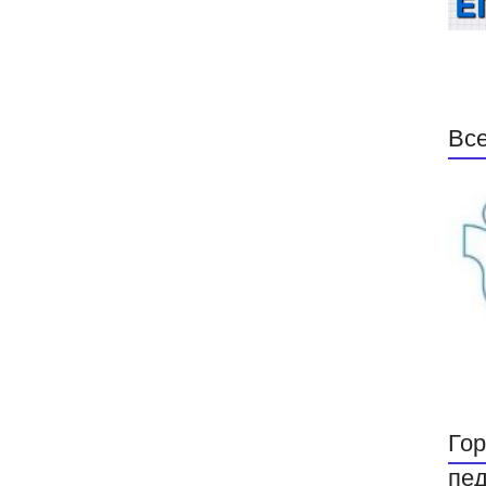
Все
Гор
пед