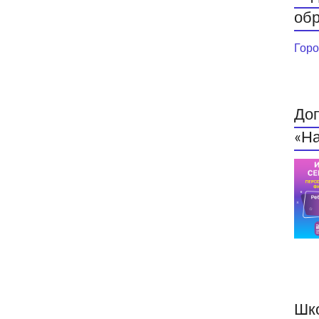
обр
Горо
До
«На
Шк