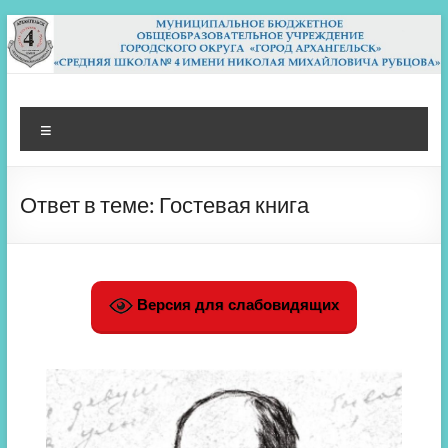
Перейти
к
содержимому
МБОУ СШ 4
Архангельск
Меню
Ответ в теме: Гостевая книга
Версия для слабовидящих