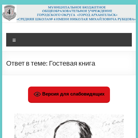
Перейти
к
содержимому
МБОУ СШ 4
Архангельск
Меню
Ответ в теме: Гостевая книга
Версия для слабовидящих