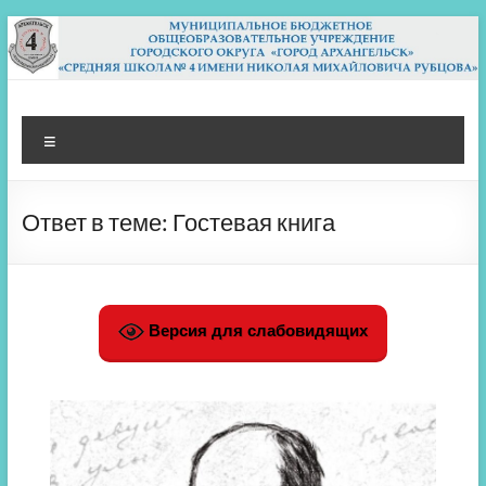
Перейти
к
содержимому
МБОУ СШ 4
Архангельск
Меню
Ответ в теме: Гостевая книга
Версия для слабовидящих