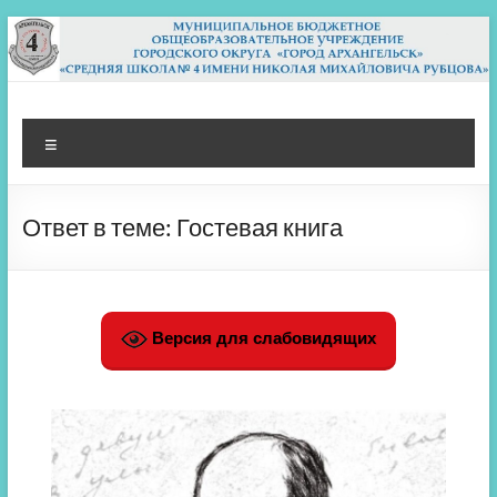
Перейти
к
содержимому
МБОУ СШ 4
Архангельск
Меню
Ответ в теме: Гостевая книга
Версия для слабовидящих