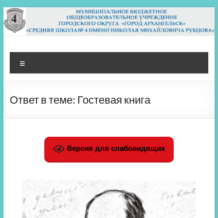
Перейти
к
содержимому
МБОУ СШ 4
Архангельск
Меню
Ответ в теме: Гостевая книга
Версия для слабовидящих