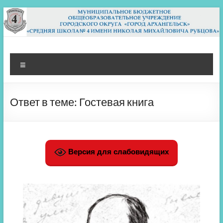
Перейти
к
содержимому
МБОУ СШ 4
Архангельск
Меню
Ответ в теме: Гостевая книга
Версия для слабовидящих