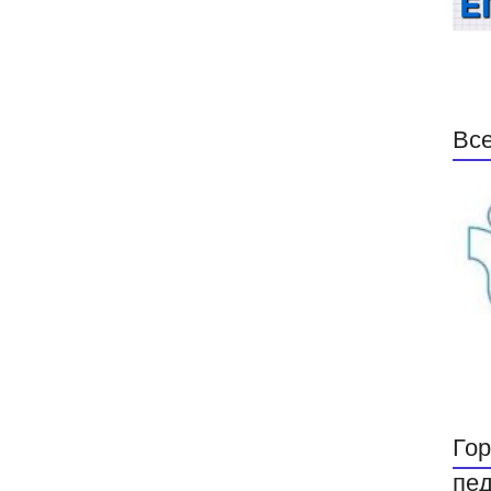
Все
Гор
пед