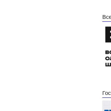
Все
Гос