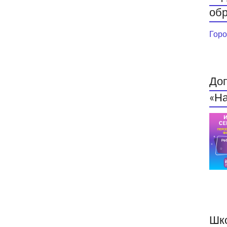
обр
Горо
До
«На
Шк