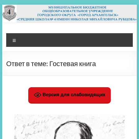
Перейти
к
содержимому
МБОУ СШ 4
Архангельск
Меню
Ответ в теме: Гостевая книга
Версия для слабовидящих