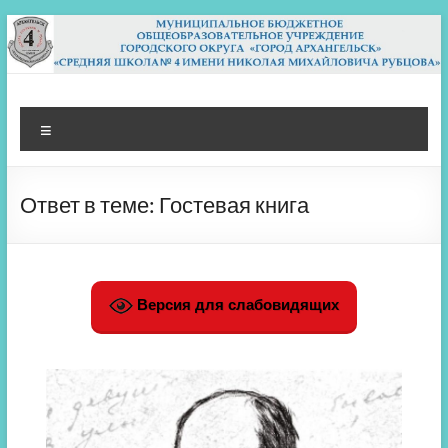
Перейти
к
содержимому
МБОУ СШ 4
Архангельск
Меню
Ответ в теме: Гостевая книга
Версия для слабовидящих