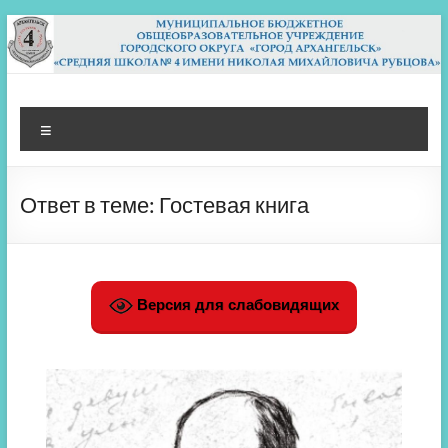
Перейти
к
содержимому
МБОУ СШ 4
Архангельск
Меню
Ответ в теме: Гостевая книга
Версия для слабовидящих