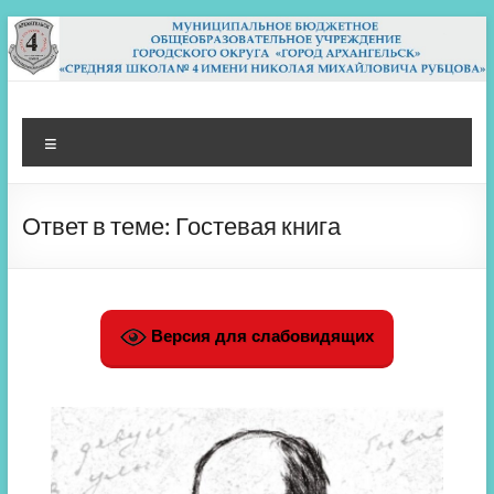
Перейти
к
содержимому
МБОУ СШ 4
Архангельск
Меню
Ответ в теме: Гостевая книга
Версия для слабовидящих