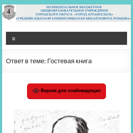
Перейти
к
содержимому
МБОУ СШ 4
Архангельск
Меню
Ответ в теме: Гостевая книга
Версия для слабовидящих