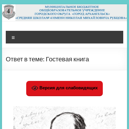
Перейти
к
содержимому
МБОУ СШ 4
Архангельск
Меню
Ответ в теме: Гостевая книга
Версия для слабовидящих