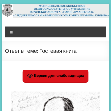
Перейти
к
содержимому
МБОУ СШ 4
Архангельск
Меню
Ответ в теме: Гостевая книга
Версия для слабовидящих