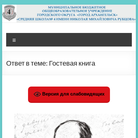
Перейти
к
содержимому
МБОУ СШ 4
Архангельск
Меню
Ответ в теме: Гостевая книга
Версия для слабовидящих