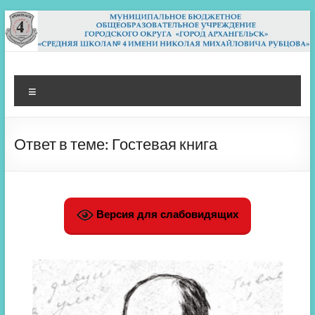
Перейти
к
содержимому
МБОУ СШ 4
Архангельск
Меню
Ответ в теме: Гостевая книга
Версия для слабовидящих