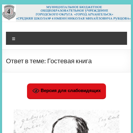
Перейти
к
содержимому
МБОУ СШ 4
Архангельск
Меню
Ответ в теме: Гостевая книга
Версия для слабовидящих