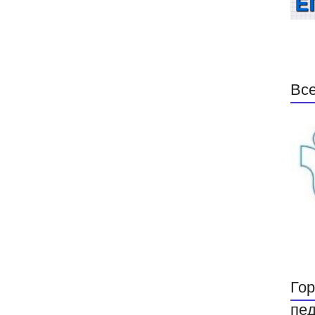
Все
Гор
пед