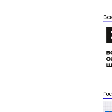
Все
Гос