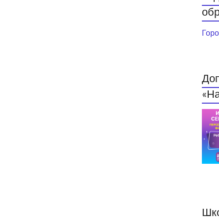
обр
Горо
До
«На
Шк