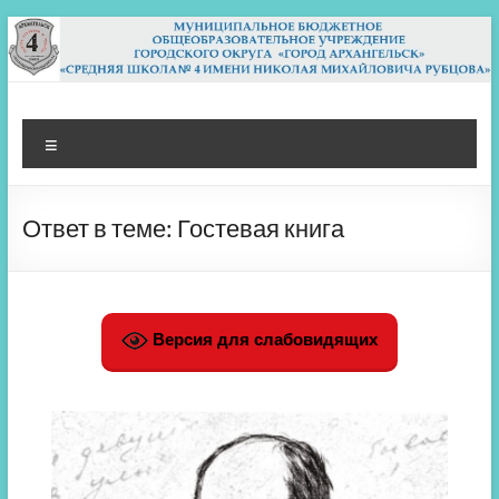
Перейти
к
содержимому
МБОУ СШ 4
Архангельск
Меню
Ответ в теме: Гостевая книга
Версия для слабовидящих