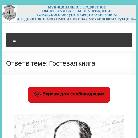
Перейти
к
содержимому
МБОУ СШ 4
Архангельск
Меню
Ответ в теме: Гостевая книга
Версия для слабовидящих