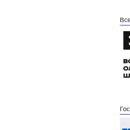
Все
Гос