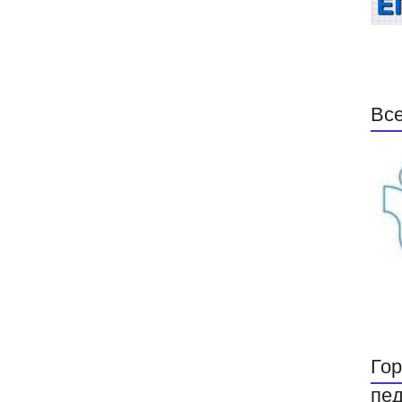
Все
Гор
пед