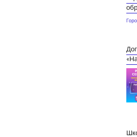
обр
Горо
До
«На
Шк