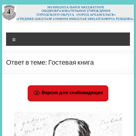
Перейти
к
содержимому
МБОУ СШ 4
Архангельск
Меню
Ответ в теме: Гостевая книга
Версия для слабовидящих