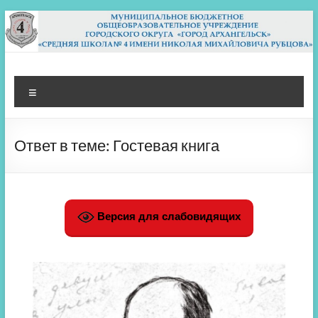
Перейти
к
содержимому
МБОУ СШ 4
Архангельск
Меню
Ответ в теме: Гостевая книга
Версия для слабовидящих