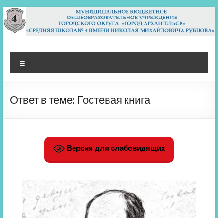
Перейти
к
содержимому
МБОУ СШ 4
Архангельск
Меню
Ответ в теме: Гостевая книга
Версия для слабовидящих