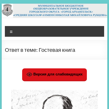
Перейти
к
содержимому
МБОУ СШ 4
Архангельск
Меню
Ответ в теме: Гостевая книга
Версия для слабовидящих