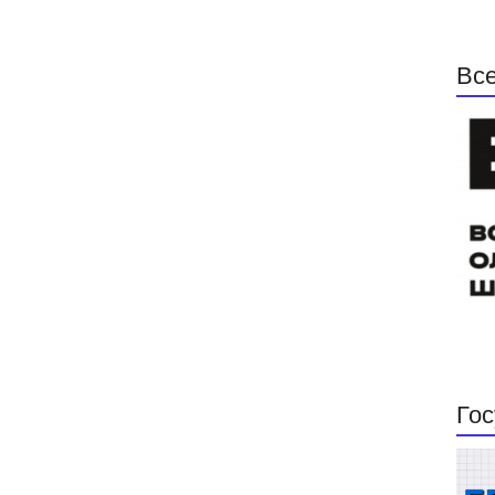
Все
Гос