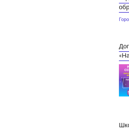
обр
Горо
До
«На
Шк