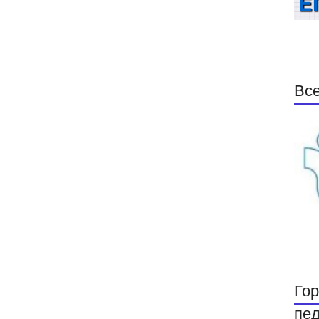
Все
Гор
пед