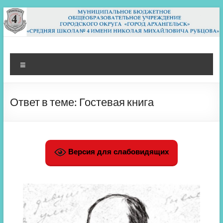
Перейти
к
содержимому
МБОУ СШ 4
Архангельск
Меню
Ответ в теме: Гостевая книга
Версия для слабовидящих