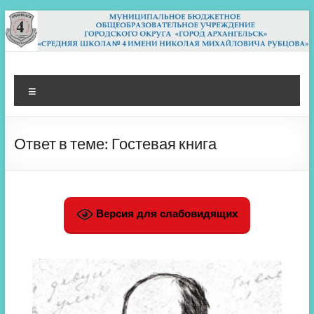
Перейти
к
содержимому
МБОУ СШ 4
Архангельск
Меню
Ответ в теме: Гостевая книга
Версия для слабовидящих