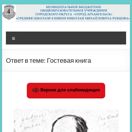
Перейти
к
содержимому
МБОУ СШ 4
Архангельск
Меню
Ответ в теме: Гостевая книга
Версия для слабовидящих