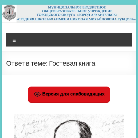
Перейти
к
содержимому
МБОУ СШ 4
Архангельск
Меню
Ответ в теме: Гостевая книга
Версия для слабовидящих