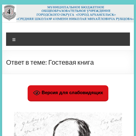
Перейти
к
содержимому
МБОУ СШ 4
Архангельск
Меню
Ответ в теме: Гостевая книга
Версия для слабовидящих