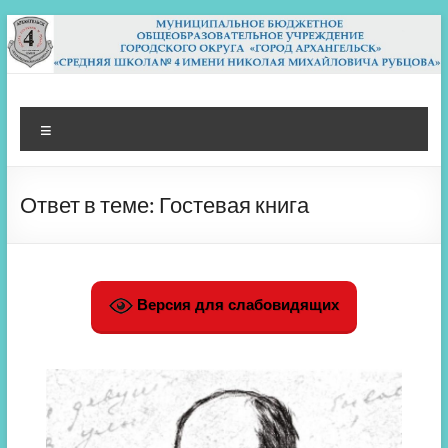
Перейти
к
содержимому
МБОУ СШ 4
Архангельск
Меню
Ответ в теме: Гостевая книга
Версия для слабовидящих