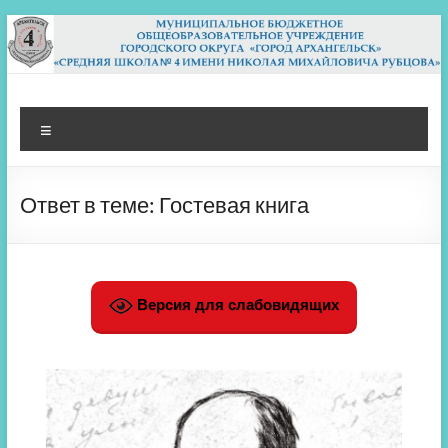
Перейти
к
содержимому
МБОУ СШ 4
Архангельск
Меню
Ответ в теме: Гостевая книга
Версия для слабовидящих