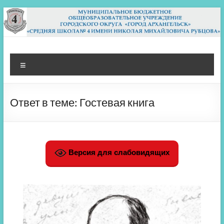
Перейти
к
содержимому
МБОУ СШ 4
Архангельск
Меню
Ответ в теме: Гостевая книга
Версия для слабовидящих