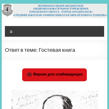
Перейти
к
содержимому
МБОУ СШ 4
Архангельск
Меню
Ответ в теме: Гостевая книга
Версия для слабовидящих