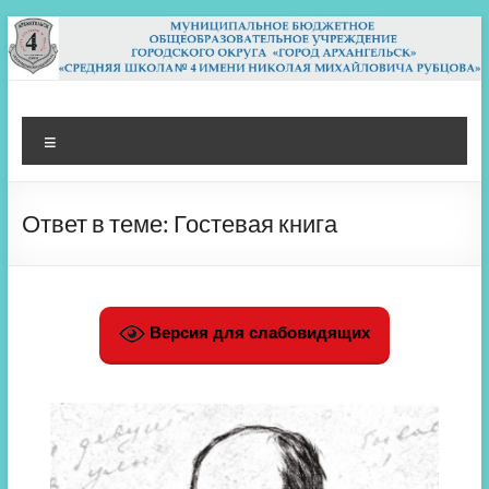
Перейти
к
содержимому
МБОУ СШ 4
Архангельск
Меню
Ответ в теме: Гостевая книга
Версия для слабовидящих