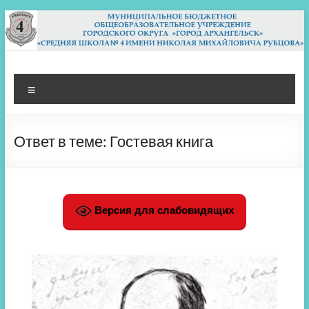
Перейти
к
содержимому
МБОУ СШ 4
Архангельск
Меню
Ответ в теме: Гостевая книга
Версия для слабовидящих